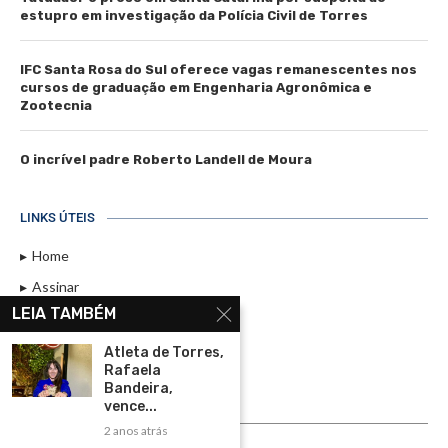
estupro em investigação da Polícia Civil de Torres
IFC Santa Rosa do Sul oferece vagas remanescentes nos
cursos de graduação em Engenharia Agronômica e
Zootecnia
O incrível padre Roberto Landell de Moura
LINKS ÚTEIS
Home
Assinar
LEIA TAMBÉM
Contato
Política de Privacidade
Atleta de Torres,
Rafaela
Rádio Maristela - Ao Vivo
Bandeira,
vence...
ASSINE
2 anos atrás