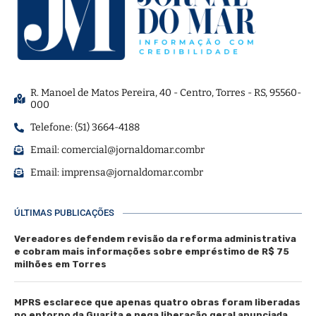
R. Manoel de Matos Pereira, 40 - Centro, Torres - RS, 95560-
000
Telefone: (51) 3664-4188
Email:
comercial@jornaldomar.combr
Email:
imprensa@jornaldomar.combr
ÚLTIMAS PUBLICAÇÕES
Vereadores defendem revisão da reforma administrativa
e cobram mais informações sobre empréstimo de R$ 75
milhões em Torres
MPRS esclarece que apenas quatro obras foram liberadas
no entorno da Guarita e nega liberação geral anunciada