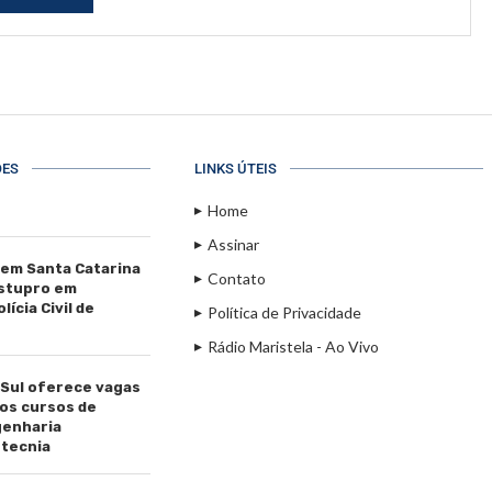
ÕES
LINKS ÚTEIS
Home
Assinar
 em Santa Catarina
Contato
estupro em
ícia Civil de
Política de Privacidade
Rádio Maristela - Ao Vivo
 Sul oferece vagas
os cursos de
genharia
tecnia