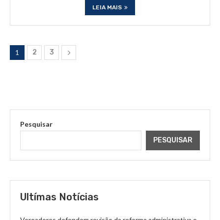
LEIA MAIS
1
2
3
Pesquisar
PESQUISAR
Ultímas Notícias
Vereadores defendem revisão da reforma administrativa e