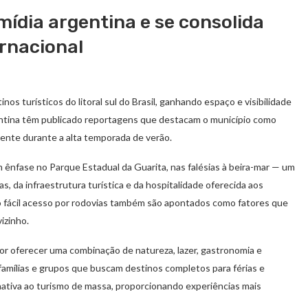
ídia argentina e se consolida
ernacional
s turísticos do litoral sul do Brasil, ganhando espaço e visibilidade
entina têm publicado reportagens que destacam o município como
mente durante a alta temporada de verão.
m ênfase no Parque Estadual da Guarita, nas falésias à beira-mar — um
pas, da infraestrutura turística e da hospitalidade oferecida aos
 o fácil acesso por rodovias também são apontados como fatores que
izinho.
or oferecer uma combinação de natureza, lazer, gastronomia e
 famílias e grupos que buscam destinos completos para férias e
ativa ao turismo de massa, proporcionando experiências mais