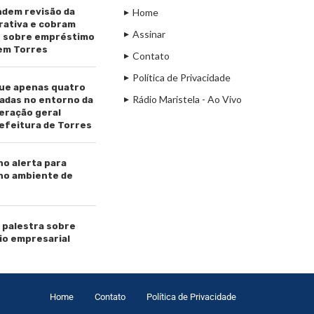
dem revisão da
Home
rativa e cobram
Assinar
s sobre empréstimo
 em Torres
Contato
Política de Privacidade
ue apenas quatro
Rádio Maristela - Ao Vivo
adas no entorno da
beração geral
efeitura de Torres
ho alerta para
 no ambiente de
palestra sobre
io empresarial
Home
Contato
Política de Privacidade