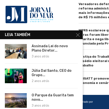
Vereadores defen
reforma administ
mais informaçõe
de R$ 75 milhões
MPRS esclarece q
R. Manoel de Matos Pereira, 40 -
LEIA TAMBÉM
obras foram liber
Centro, Torres - RS, 95560-000
Guarita e nega li
anunciada pela Pr
Telefone: (51) 3664-4188
Assinada Lei do novo
Plano Diretor...
Email:
3 anos atrás
Justiça do Trabal
comercial@jornaldomar.combr
assédio eleitoral
Email:
trabalho
imprensa@jornaldomar.combr
Júlia Dal Santo, CEO do
Grupo...
ACISATT promove 
2 anos atrás
economia e cenár
O Parque da Guarita tem
novo...
Copyright 2026 – Todos os Direitos Reservados. Desenvolvido e criado por
3 anos atrás
Cadô Agência de Marketing