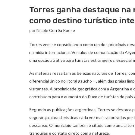
Torres ganha destaque na m
como destino turístico int
por
Nicole Corrêa Roese
Torres vem se consolidando como um dos principais destino
na mídia internacional. Veículos de comunicação da Arg
uma opção atrativa para turistas estrangeiros, especial
As matérias ressaltam as belezas naturais de Torres, co
diferencial único no litoral gaúcho —, além das praias lim
visitantes. A proximidade geográfica com a Argentina e
contribuem para o aumento do fluxo de turistas do país v
Segundo as publicações argentinas, Torres se destaca p
segurança, características cada vez mais valorizadas por
descanso. O município também é citado como uma altern
tranquilas e contato direto com a natureza.