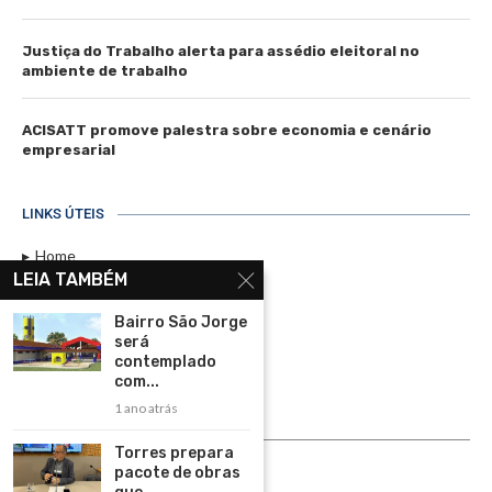
Justiça do Trabalho alerta para assédio eleitoral no
ambiente de trabalho
ACISATT promove palestra sobre economia e cenário
empresarial
LINKS ÚTEIS
Home
LEIA TAMBÉM
Assinar
Bairro São Jorge
Contato
será
Política de Privacidade
contemplado
com...
Rádio Maristela - Ao Vivo
1 ano atrás
ASSINE
Torres prepara
pacote de obras
ASSINE