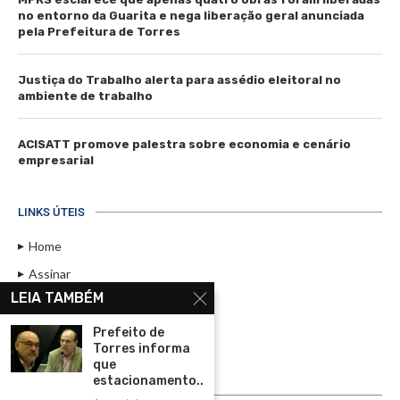
no entorno da Guarita e nega liberação geral anunciada
pela Prefeitura de Torres
Justiça do Trabalho alerta para assédio eleitoral no
ambiente de trabalho
ACISATT promove palestra sobre economia e cenário
empresarial
LINKS ÚTEIS
Home
Assinar
LEIA TAMBÉM
Contato
Política de Privacidade
Prefeito de
Torres informa
Rádio Maristela - Ao Vivo
que
estacionamento...
ASSINE