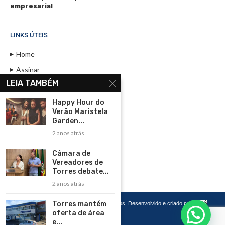
empresarial
LINKS ÚTEIS
Home
Assinar
LEIA TAMBÉM
Contato
Política de Privacidade
Happy Hour do
Verão Maristela
Rádio Maristela - Ao Vivo
Garden...
2 anos atrás
ASSINE
Câmara de
ASSINE
Vereadores de
Torres debate...
2 anos atrás
Torres mantém
Copyright 2026 – Todos os Direitos Reservados. Desenvolvido e criado por
Cadô
Agência de Marketing
oferta de área
e...