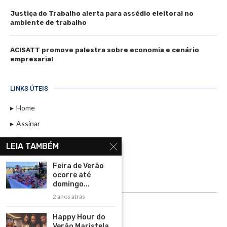
Justiça do Trabalho alerta para assédio eleitoral no
ambiente de trabalho
ACISATT promove palestra sobre economia e cenário
empresarial
LINKS ÚTEIS
Home
Assinar
Contato
LEIA TAMBÉM
Política de Privacidade
Feira de Verão
Rádio Maristela - Ao Vivo
ocorre até
domingo...
ASSINE
2 anos atrás
ASSINE
Happy Hour do
Verão Maristela