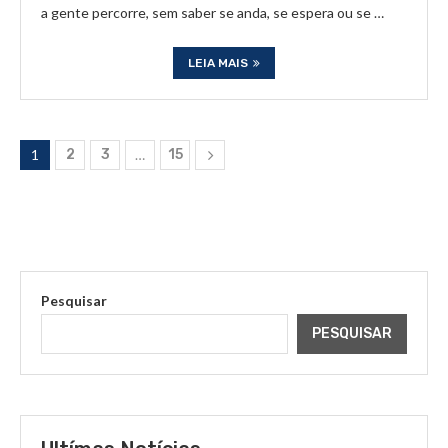
a gente percorre, sem saber se anda, se espera ou se …
LEIA MAIS
1
2
3
…
15
Pesquisar
PESQUISAR