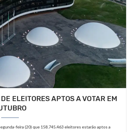
S DE ELEITORES APTOS A VOTAR EM
UTUBRO
 segunda-feira (20) que 158.745.463 eleitores estarão aptos a