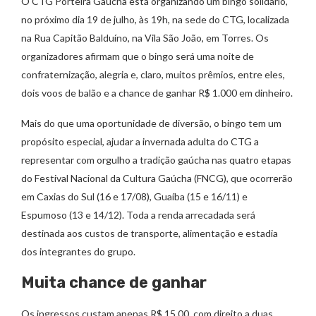
O CTG Porteira Gaúcha está organizando um bingo solidário,
no próximo dia 19 de julho, às 19h, na sede do CTG, localizada
na Rua Capitão Balduíno, na Vila São João, em Torres. Os
organizadores afirmam que o bingo será uma noite de
confraternização, alegria e, claro, muitos prêmios, entre eles,
dois voos de balão e a chance de ganhar R$ 1.000 em dinheiro.
Mais do que uma oportunidade de diversão, o bingo tem um
propósito especial, ajudar a invernada adulta do CTG a
representar com orgulho a tradição gaúcha nas quatro etapas
do Festival Nacional da Cultura Gaúcha (FNCG), que ocorrerão
em Caxias do Sul (16 e 17/08), Guaíba (15 e 16/11) e
Espumoso (13 e 14/12). Toda a renda arrecadada será
destinada aos custos de transporte, alimentação e estadia
dos integrantes do grupo.
Muita chance de ganhar
Os ingressos custam apenas R$ 15,00, com direito a duas