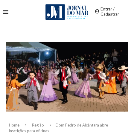
Entrar /
Cadastrar
Home
Região
Dom Pedro de Alcântara abre
inscrições para oficinas