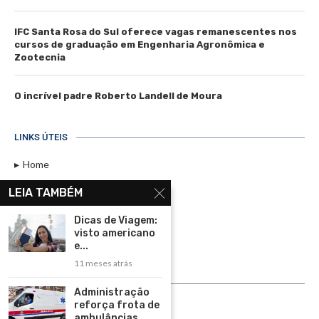
IFC Santa Rosa do Sul oferece vagas remanescentes nos
cursos de graduação em Engenharia Agronômica e
Zootecnia
O incrível padre Roberto Landell de Moura
LINKS ÚTEIS
Home
Assinar
LEIA TAMBÉM
Contato
Dicas de Viagem:
Política de Privacidade
visto americano
e...
Rádio Maristela - Ao Vivo
11 meses atrás
ASSINE
Administração
reforça frota de
ASSINE
ambulâncias