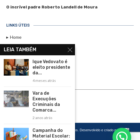
O incrível padre Roberto Landell de Moura
LINKS ÚTEIS
Home
Assinar
LEIA TAMBÉM
Contato
Ique Vedovato é
Política de Privacidade
eleito presidente
da...
Rádio Maristela - Ao Vivo
4 meses atrás
ASSINE
Vara de
Execuções
ASSINE
Criminais da
Comarca...
2 anos atrás
Campanha do
Copyright 2026 – Todos os Direitos Reservados. Desenvolvido e criado por
Cadô
Agência de Marketing
Material Escolar: