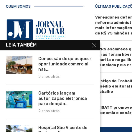
QUEM SOMOS
ÚLTIMAS PUBLICAÇ
Vereadores defen
reforma administ
mais informaçõe
de R$ 75 milhões
LEIA TAMBÉM
MPRS esclarece q
R. Manoel de Matos Pereira, 40 -
obras foram liber
Centro, Torres - RS, 95560-000
Concessão de quiosques:
Guarita e nega li
oportunidade comercial
anunciada pela Pr
Telefone: (51) 3664-4188
nas...
3 anos atrás
Email:
Justiça do Trabal
comercial@jornaldomar.combr
assédio eleitoral
Email:
trabalho
Cartórios lançam
imprensa@jornaldomar.combr
autorização eletrônica
para doação...
ACISATT promove 
2 anos atrás
economia e cenár
Hospital São Vicente de