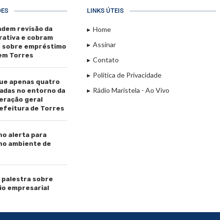
ÕES
LINKS ÚTEIS
dem revisão da
Home
rativa e cobram
Assinar
s sobre empréstimo
 em Torres
Contato
Política de Privacidade
ue apenas quatro
Rádio Maristela - Ao Vivo
adas no entorno da
beração geral
efeitura de Torres
ho alerta para
 no ambiente de
palestra sobre
io empresarial