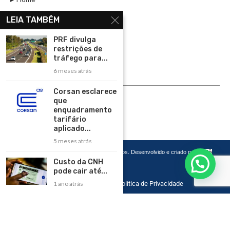
Assinar
LEIA TAMBÉM
Contato
PRF divulga
Política de Privacidade
restrições de
tráfego para...
Rádio Maristela - Ao Vivo
6 meses atrás
ASSINE
Corsan esclarece
que
ASSINE
enquadramento
tarifário
aplicado...
5 meses atrás
Copyright 2026 – Todos os Direitos Reservados. Desenvolvido e criado por
Cadô
Agência de Marketing
Custo da CNH
pode cair até...
1 ano atrás
Home
Contato
Política de Privacidade