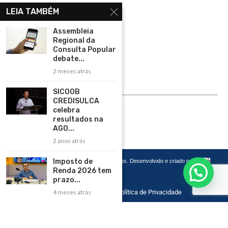
Home
LEIA TAMBÉM
Assinar
Assembleia
Regional da
Contato
Consulta Popular
Política de Privacidade
debate...
2 meses atrás
Rádio Maristela - Ao Vivo
SICOOB
ASSINE
CREDISULCA
celebra
ASSINE
resultados na
AGO...
2 anos atrás
Imposto de
Copyright 2026 – Todos os Direitos Reservados. Desenvolvido e criado por
Cadô
Agência de Marketing
Renda 2026 tem
prazo...
4 meses atrás
Home
Contato
Política de Privacidade