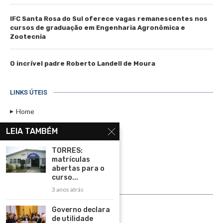
IFC Santa Rosa do Sul oferece vagas remanescentes nos
cursos de graduação em Engenharia Agronômica e
Zootecnia
O incrível padre Roberto Landell de Moura
LINKS ÚTEIS
Home
Assinar
LEIA TAMBÉM
Contato
TORRES:
Política de Privacidade
matrículas
abertas para o
Rádio Maristela - Ao Vivo
curso...
3 anos atrás
ASSINE
Governo declara
ASSINE
de utilidade