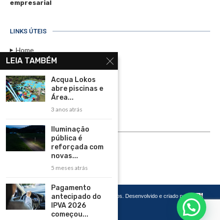
empresarial
LINKS ÚTEIS
Home
LEIA TAMBÉM
Assinar
Acqua Lokos
Contato
abre piscinas e
Política de Privacidade
Área...
3 anos atrás
Rádio Maristela - Ao Vivo
Iluminação
ASSINE
pública é
reforçada com
ASSINE
novas...
5 meses atrás
Pagamento
antecipado do
Copyright 2026 – Todos os Direitos Reservados. Desenvolvido e criado por
Cadô
Agência de Marketing
IPVA 2026
começou...