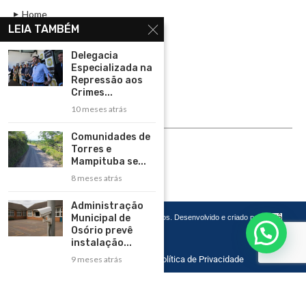
Home
LEIA TAMBÉM
Assinar
Delegacia
Contato
Especializada na
Política de Privacidade
Repressão aos
Crimes...
Rádio Maristela - Ao Vivo
10 meses atrás
ASSINE
Comunidades de
Torres e
ASSINE
Mampituba se...
8 meses atrás
Administração
Municipal de
Copyright 2026 – Todos os Direitos Reservados. Desenvolvido e criado por
Cadô
Agência de Marketing
Osório prevê
instalação...
Home
Contato
Política de Privacidade
9 meses atrás