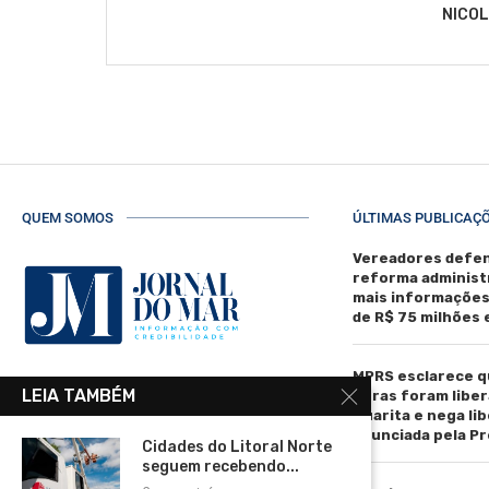
NICO
QUEM SOMOS
ÚLTIMAS PUBLICAÇ
Vereadores defen
reforma administ
mais informaçõe
de R$ 75 milhões
MPRS esclarece q
R. Manoel de Matos Pereira, 40 -
LEIA TAMBÉM
obras foram liber
Centro, Torres - RS, 95560-000
Guarita e nega li
anunciada pela Pr
Telefone: (51) 3664-4188
Cidades do Litoral Norte
seguem recebendo...
Email: