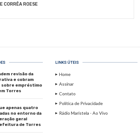
LE CORRÊA ROESE
ÕES
LINKS ÚTEIS
dem revisão da
Home
rativa e cobram
Assinar
s sobre empréstimo
 em Torres
Contato
Política de Privacidade
ue apenas quatro
Rádio Maristela - Ao Vivo
adas no entorno da
beração geral
efeitura de Torres