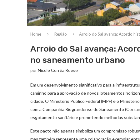
Home
Região
Arroio do Sal avança: Acordo hi
Arroio do Sal avança: Acor
no saneamento urbano
por
Nicole Corrêa Roese
Em um desenvolvimento significativo para a infraestrutura
caminho para a aprovação de novos loteamentos horizon
cidade. O Ministério Público Federal (MPF) e o Ministér
com a Companhia Riograndense de Saneamento (Corsan) e
esgotamento sanitário e prometendo melhorias substanci
Este pacto não apenas simboliza um compromisso robust
mas também representa uma colaboração exemplar entr