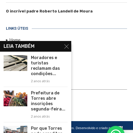
O incrível padre Roberto Landell de Moura
LINKS ÚTEIS
Home
LEIA TAMBÉM
Assinar
Moradores e
Contato
turistas
Política de Privacidade
reclamam das
condições...
Rádio Maristela - Ao Vivo
2 anos atrás
ASSINE
Prefeitura de
Torres abre
ASSINE
inscrições
segunda-feira...
2 anos atrás
Por que Torres
Copyright 2026 – Todos os Direitos Reservados. Desenvolvido e criado por
Cadô
Agência de Marketing