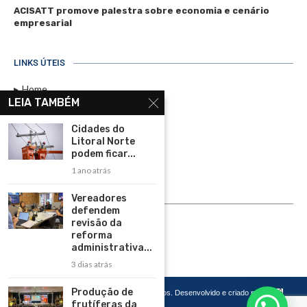
ACISATT promove palestra sobre economia e cenário
empresarial
LINKS ÚTEIS
Home
LEIA TAMBÉM
Assinar
Cidades do
Contato
Litoral Norte
Política de Privacidade
podem ficar...
1 ano atrás
Rádio Maristela - Ao Vivo
Vereadores
ASSINE
defendem
revisão da
reforma
ASSINE
administrativa...
3 dias atrás
Produção de
Copyright 2026 – Todos os Direitos Reservados. Desenvolvido e criado por
Cadô
frutíferas da
Agência de Marketing