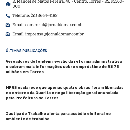
R. Manoel de Matos Pereira, 40 - Centro, Torres - RS, 95560-
000
Telefone: (51) 3664-4188
Email:
comercial@jornaldomar.combr
Email:
imprensa@jornaldomar.combr
ÚLTIMAS PUBLICAÇÕES
Vereadores defendem revisão da reforma administrativa
e cobram mais informações sobre empréstimo de R$ 75
milhões em Torres
MPRS esclarece que apenas quatro obras foram liberadas
no entorno da Guarita e nega liberação geral anunciada
pela Prefeitura de Torres
Justiça do Trabalho alerta para assédio eleitoral no
ambiente de trabalho