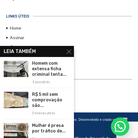
LINKS ÚTEIS
Home
Assinar
Contato
LEIA TAMBÉM
Política de Privacidade
Homem com
Rádio Maristela - Ao Vivo
extensa ficha
criminal tenta...
ASSINE
1 ano atrás
ASSINE
R$ 5 mil sem
comprovação
são...
5 meses atrás
Copyright 2026 – Todos os Direitos Reservados. Desenvolvido e criado por
Cadô
Agência de Marketing
Mulher é presa
por tráfico de...