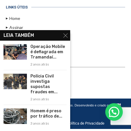
LINKS ÚTEIS
Home
Assinar
LEIA TAMBÉM
Contato
Política de Privacidade
Operação Mobile
é deflagrada em
Rádio Maristela - Ao Vivo
Tramandaí...
2 anos atrás
ASSINE
Polícia Civil
ASSINE
investiga
supostas
fraudes em...
2 anos atrás
Copyright 2026 – Todos os Direitos Reservados. Desenvolvido e criado por
Cadô
Agência de Marketing
Homem é preso
por tráfico de...
Home
Contato
Política de Privacidade
3 anos atrás