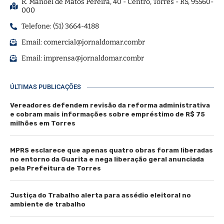
R. Manoel de Matos Pereira, 40 - Centro, Torres - RS, 95560-
000
Telefone: (51) 3664-4188
Email:
comercial@jornaldomar.combr
Email:
imprensa@jornaldomar.combr
ÚLTIMAS PUBLICAÇÕES
Vereadores defendem revisão da reforma administrativa
e cobram mais informações sobre empréstimo de R$ 75
milhões em Torres
MPRS esclarece que apenas quatro obras foram liberadas
no entorno da Guarita e nega liberação geral anunciada
pela Prefeitura de Torres
Justiça do Trabalho alerta para assédio eleitoral no
ambiente de trabalho