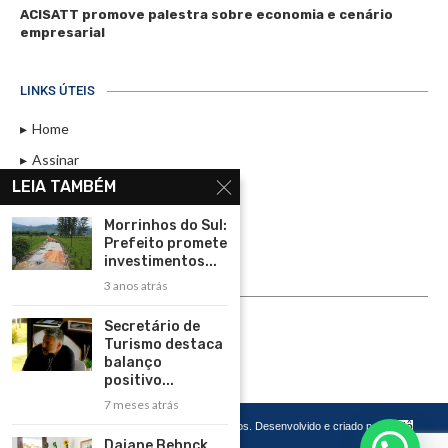
ACISATT promove palestra sobre economia e cenário
empresarial
LINKS ÚTEIS
Home
Assinar
LEIA TAMBÉM
Contato
Política de Privacidade
Morrinhos do Sul:
Prefeito promete
Rádio Maristela - Ao Vivo
investimentos...
3 anos atrás
ASSINE
Secretário de
ASSINE
Turismo destaca
balanço
positivo...
7 meses atrás
Copyright 2026 – Todos os Direitos Reservados. Desenvolvido e criado por
Cadô
Agência de Marketing
Daiane Behnck