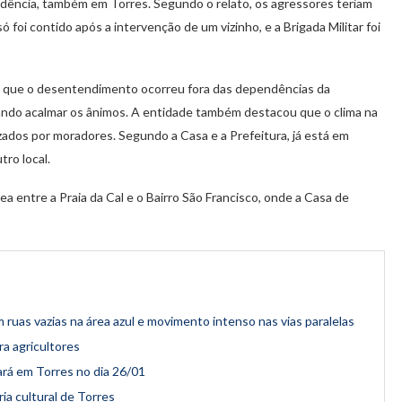
idência, também em Torres. Segundo o relato, os agressores teriam
 foi contido após a intervenção de um vizinho, e a Brigada Militar foi
u que o desentendimento ocorreu fora das dependências da
ando acalmar os ânimos. A entidade também destacou que o clima na
izados por moradores. Segundo a Casa e a Prefeitura, já está em
ro local.
a entre a Praia da Cal e o Bairro São Francisco, onde a Casa de
uas vazias na área azul e movimento intenso nas vias paralelas
a agricultores
ará em Torres no dia 26/01
ia cultural de Torres