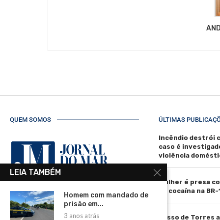
AND
QUEM SOMOS
ÚLTIMAS PUBLICAÇ
Incêndio destrói 
caso é investigad
violência domésti
LEIA TAMBÉM
Mulher é presa co
de cocaína na BR-
Homem com mandado de
R. Manoel de Matos Pereira, 40 -
prisão em...
Centro, Torres - RS, 95560-000
3 anos atrás
Passo de Torres a