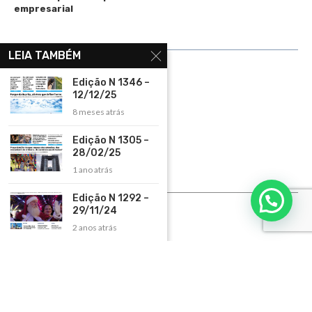
empresarial
LINKS ÚTEIS
LEIA TAMBÉM
Home
Edição N 1346 –
12/12/25
Assinar
8 meses atrás
Contato
Edição N 1305 –
Política de Privacidade
28/02/25
Rádio Maristela - Ao Vivo
1 ano atrás
ASSINE
Edição N 1292 –
29/11/24
ASSINE
2 anos atrás
Copyright 2026 – Todos os Direitos Reservados. Desenvolvido e criado por
Cadô
Agência de Marketing