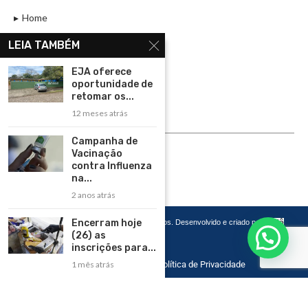
Home
Assinar
LEIA TAMBÉM
Contato
EJA oferece
Política de Privacidade
oportunidade de
retomar os...
Rádio Maristela - Ao Vivo
12 meses atrás
ASSINE
Campanha de
Vacinação
ASSINE
contra Influenza
na...
2 anos atrás
Encerram hoje
Copyright 2026 – Todos os Direitos Reservados. Desenvolvido e criado por
Cadô
Agência de Marketing
(26) as
inscrições para...
1 mês atrás
Home
Contato
Política de Privacidade