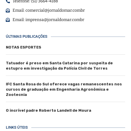
Telefone: (51) 3664-4188
Email:
comercial@jornaldomar.combr
Email:
imprensa@jornaldomar.combr
ÚLTIMAS PUBLICAÇÕES
NOTAS ESPORTES
Tatuador é preso em Santa Catarina por suspeita de
estupro em investigação da Polícia Civil de Torres
IFC Santa Rosa do Sul oferece vagas remanescentes nos
cursos de graduação em Engenharia Agronômica e
Zootecnia
O incrível padre Roberto Landell de Moura
LINKS ÚTEIS