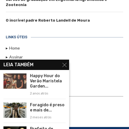
Zootecnia
O incrível padre Roberto Landell de Moura
LINKS ÚTEIS
Home
Assinar
LEIA TAMBÉM
Contato
Política de Privacidade
Happy Hour do
Verão Maristela
Rádio Maristela - Ao Vivo
Garden...
2 anos atrás
ASSINE
Foragido é preso
ASSINE
e mais de...
2 meses atrás
Prefeito de