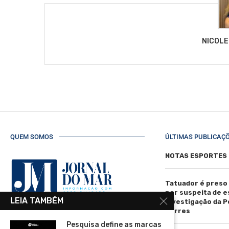
NICOLE
QUEM SOMOS
ÚLTIMAS PUBLICAÇ
NOTAS ESPORTES
Tatuador é preso
por suspeita de 
LEIA TAMBÉM
investigação da Pol
Torres
R. Manoel de Matos Pereira, 40 -
Pesquisa define as marcas
Centro, Torres - RS, 95560-000