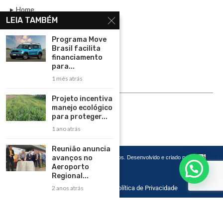
Home
LEIA TAMBÉM
Assinar
Programa Move
Contato
Brasil facilita
Política de Privacidade
financiamento
para...
Rádio Maristela - Ao Vivo
1 mês atrás
ASSINE
Projeto incentiva
manejo ecológico
ASSINE
para proteger...
1 ano atrás
Reunião anuncia
avanços no
Copyright 2026 – Todos os Direitos Reservados. Desenvolvido e criado por
Cadô
Agência de Marketing
Aeroporto
Regional...
2 anos atrás
Home
Contato
Política de Privacidade