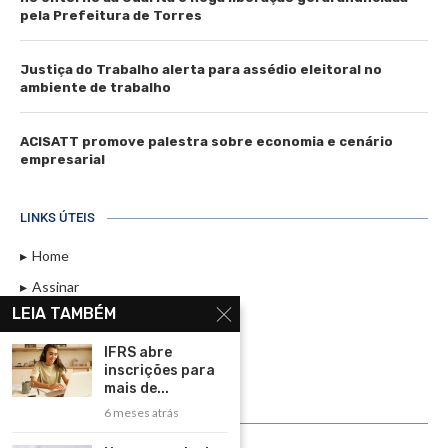
pela Prefeitura de Torres
Justiça do Trabalho alerta para assédio eleitoral no
ambiente de trabalho
ACISATT promove palestra sobre economia e cenário
empresarial
LINKS ÚTEIS
Home
Assinar
LEIA TAMBÉM
Contato
Política de Privacidade
IFRS abre
inscrições para
Rádio Maristela - Ao Vivo
mais de...
6 meses atrás
ASSINE