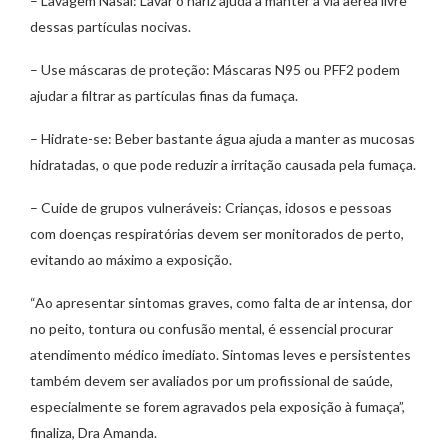
– Lavagem Nasal: Lavar o nariz ajuda a manter a via aérea livre
dessas partículas nocivas.
– Use máscaras de proteção: Máscaras N95 ou PFF2 podem
ajudar a filtrar as partículas finas da fumaça.
– Hidrate-se: Beber bastante água ajuda a manter as mucosas
hidratadas, o que pode reduzir a irritação causada pela fumaça.
– Cuide de grupos vulneráveis: Crianças, idosos e pessoas
com doenças respiratórias devem ser monitorados de perto,
evitando ao máximo a exposição.
“Ao apresentar sintomas graves, como falta de ar intensa, dor
no peito, tontura ou confusão mental, é essencial procurar
atendimento médico imediato. Sintomas leves e persistentes
também devem ser avaliados por um profissional de saúde,
especialmente se forem agravados pela exposição à fumaça”,
finaliza, Dra Amanda.