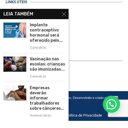
LINKS ÚTEIS
Home
LEIA TAMBÉM
Assinar
Implante
contraceptivo
Contato
hormonal será
Política de Privacidade
oferecido pelo...
1 ano atrás
Rádio Maristela - Ao Vivo
Vacinação nas
ASSINE
escolas: crianças
são imunizadas...
ASSINE
1 ano atrás
Empresas
deverão
informar
Copyright 2026 – Todos os Direitos Reservados. Desenvolvido e criado por
Cadô
Agência de Marketing
trabalhadores
sobre cânceres...
4 meses atrás
Home
Contato
Política de Privacidade