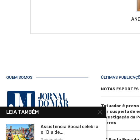
AND
QUEM SOMOS
ÚLTIMAS PUBLICAÇ
NOTAS ESPORTES
Tatuador é preso
por suspeita de 
LEIA TAMBÉM
investigação da Pol
Torres
Assistência Social celebra
R. Manoel de Matos Pereira, 40 -
o “Dia de...
Centro, Torres - RS, 95560-000
IFC Santa Rosa do
3 anos atrás