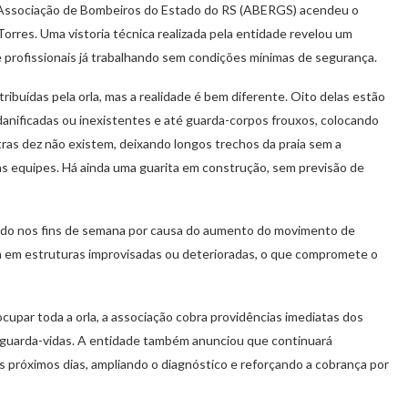
a Associação de Bombeiros do Estado do RS (ABERGS) acendeu o
Torres. Uma vistoria técnica realizada pela entidade revelou um
e profissionais já trabalhando sem condições mínimas de segurança.
ibuídas pela orla, mas a realidade é bem diferente. Oito delas estão
 danificadas ou inexistentes e até guarda-corpos frouxos, colocando
ras dez não existem, deixando longos trechos da praia sem a
s equipes. Há ainda uma guarita em construção, sem previsão de
ndo nos fins de semana por causa do aumento do movimento de
m em estruturas improvisadas ou deterioradas, o que compromete o
upar toda a orla, a associação cobra providências imediatas dos
s guarda-vidas. A entidade também anunciou que continuará
nos próximos dias, ampliando o diagnóstico e reforçando a cobrança por