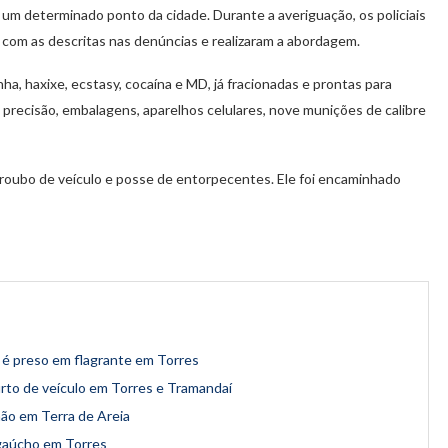
 um determinado ponto da cidade. Durante a averiguação, os policiais
s com as descritas nas denúncias e realizaram a abordagem.
a, haxixe, ecstasy, cocaína e MD, já fracionadas e prontas para
precisão, embalagens, aparelhos celulares, nove munições de calibre
 roubo de veículo e posse de entorpecentes. Ele foi encaminhado
 é preso em flagrante em Torres
urto de veículo em Torres e Tramandaí
hão em Terra de Areia
o gaúcho em Torres