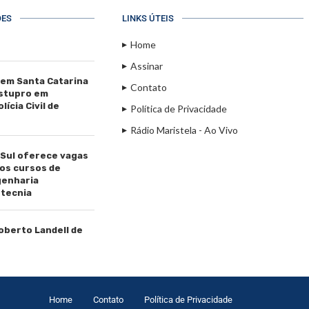
ÕES
LINKS ÚTEIS
Home
Assinar
 em Santa Catarina
Contato
estupro em
ícia Civil de
Política de Privacidade
Rádio Maristela - Ao Vivo
 Sul oferece vagas
os cursos de
genharia
tecnia
Roberto Landell de
Home
Contato
Política de Privacidade