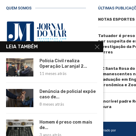
QUEM SOMOS
ÚLTIMAS PUBLICAÇ
NOTAS ESPORTES
Tatuador é preso
por suspeita de 
LEIA TAMBÉM
investigação da Pol
Torres
R. Manoel de Matos Pereira, 40 -
Polícia Civil realiza
Centro, Torres - RS, 95560-000
Operação Laranjal 2...
IFC Santa Rosa do
Telefone: (51) 3664-4188
11 meses atrás
remanescentes n
graduação em En
Email:
Agronômica e Zoo
comercial@jornaldomar.combr
Denúncia de policial expõe
Email:
caso de...
imprensa@jornaldomar.combr
O incrível padre 
8 meses atrás
Moura
Homem é preso com mais
de...
Copyright 2026 – Todos os Direitos Reservados. Desenvolvido e criado por
3 anos atrás
Cadô Agência de Marketing