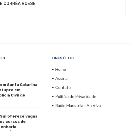
LE CORRÊA ROESE
ÕES
LINKS ÚTEIS
Home
Assinar
 em Santa Catarina
Contato
estupro em
ícia Civil de
Política de Privacidade
Rádio Maristela - Ao Vivo
 Sul oferece vagas
os cursos de
genharia