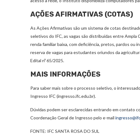
acesso à rede, o Instituto disponibiliza computadores pa
AÇÕES AFIRMATIVAS (COTAS)
As Ações Afirmativas são um sistema de cotas destinado
seletivos do IFC, as vagas são distribuídas entre Ampl
renda familiar baixa, com deficiência, pretos, pardos ou
reserva de vagas para estudantes oriundos da agricultura
Edital nº 65/2025.
MAIS INFORMAÇÕES
Para saber mais sobre o processo seletivo, o interessado
Ingresso IFC (ingresso.ifc.edu.br).
Dúvidas podem ser esclarecidas entrando em contato co
Coordenação Geral de Ingresso pelo e-mail
ingresso@ifc
FONTE: IFC SANTA ROSA DO SUL