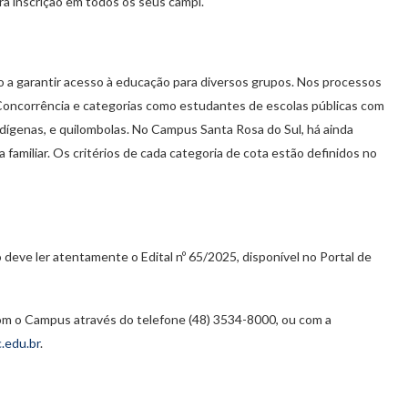
ra inscrição em todos os seus campi.
 a garantir acesso à educação para diversos grupos. Nos processos
a Concorrência e categorias como estudantes de escolas públicas com
 indígenas, e quilombolas. No Campus Santa Rosa do Sul, há ainda
 familiar. Os critérios de cada categoria de cota estão definidos no
 deve ler atentamente o Edital nº 65/2025, disponível no Portal de
m o Campus através do telefone (48) 3534-8000, ou com a
.edu.br
.