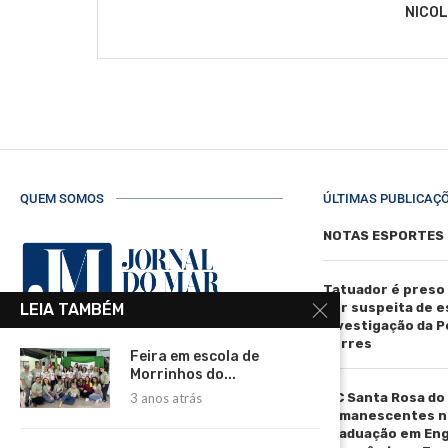
NICO
QUEM SOMOS
ÚLTIMAS PUBLICAÇ
NOTAS ESPORTES
Tatuador é preso
por suspeita de 
LEIA TAMBÉM
investigação da Pol
Torres
Feira em escola de
R. Manoel de Matos Pereira, 40 -
Morrinhos do...
Centro, Torres - RS, 95560-000
IFC Santa Rosa do
3 anos atrás
Telefone: (51) 3664-4188
remanescentes n
graduação em En
Email: