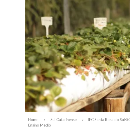
Home
Sul Catarinense
IFC Santa Rosa do Sul/S
Ensino Médio