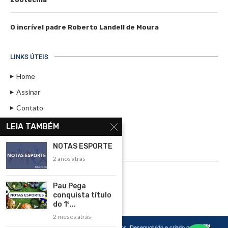
O incrível padre Roberto Landell de Moura
LINKS ÚTEIS
Home
Assinar
Contato
Política de Privacidade
LEIA TAMBÉM
Rádio Maristela - Ao Vivo
NOTAS ESPORTE
2 anos atrás
ASSINE
ASSINE
Pau Pega
conquista título
do 1º...
2 meses atrás
Copyright 2026 – Todos os Direitos Reservados. Desenvolvido e criado por
Cadô