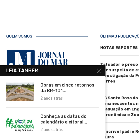
QUEM SOMOS
ÚLTIMAS PUBLICAÇ
NOTAS ESPORTES
Tatuador é preso
LEIA TAMBÉM
por suspeita de 
investigação da Pol
Torres
Obras em cinco retornos
R. Manoel de Matos Pereira, 40 -
da BR-101...
Centro, Torres - RS, 95560-000
2 anos atrás
IFC Santa Rosa do
Telefone: (51) 3664-4188
remanescentes n
graduação em En
Email:
Agronômica e Zoo
comercial@jornaldomar.combr
Conheça as datas do
calendário eleitoral...
Email:
2 anos atrás
imprensa@jornaldomar.combr
O incrível padre 
Moura