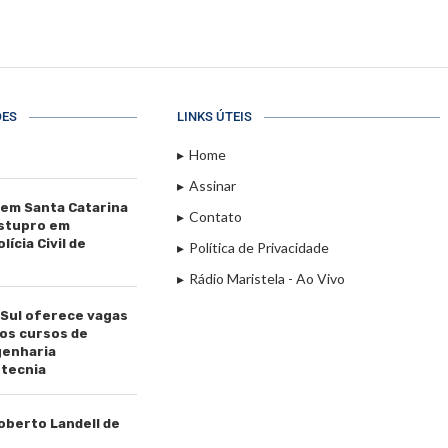
ÕES
LINKS ÚTEIS
Home
Assinar
 em Santa Catarina
Contato
estupro em
ícia Civil de
Política de Privacidade
Rádio Maristela - Ao Vivo
 Sul oferece vagas
os cursos de
genharia
tecnia
Roberto Landell de