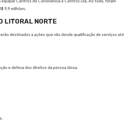
a equipar Centros de Convivência e Centros Dia. Ao todo, foram
$ 9,9 milhões.
O LITORAL NORTE
serão destinados a ações que vão desde qualificação de serviços até
oção e defesa dos direitos da pessoa idosa.
s.