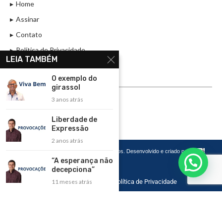
Home
Assinar
Contato
Política de Privacidade
LEIA TAMBÉM
Rádio Maristela - Ao Vivo
O exemplo do
ASSINE
girassol
3 anos atrás
ASSINE
Liberdade de
Expressão
2 anos atrás
Copyright 2026 – Todos os Direitos Reservados. Desenvolvido e criado por
Cadô
Agência de Marketing
“A esperança não
decepciona”
11 meses atrás
Home
Contato
Política de Privacidade