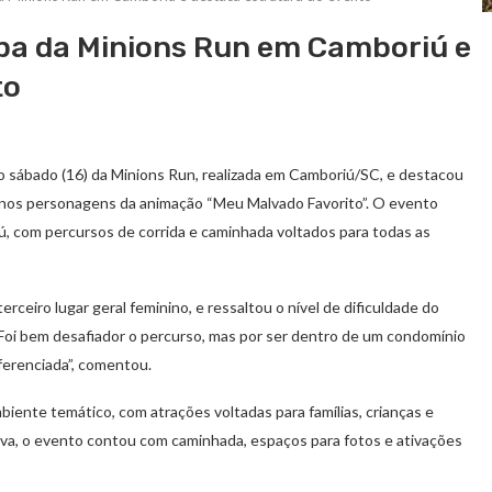
ipa da Minions Run em Camboriú e
to
mo sábado (16) da Minions Run, realizada em Camboriú/SC, e destacou
da nos personagens da animação “Meu Malvado Favorito”. O evento
ú, com percursos de corrida e caminhada voltados para todas as
erceiro lugar geral feminino, e ressaltou o nível de dificuldade do
“Foi bem desafiador o percurso, mas por ser dentro de um condomínio
iferenciada”, comentou.
ente temático, com atrações voltadas para famílias, crianças e
itiva, o evento contou com caminhada, espaços para fotos e ativações