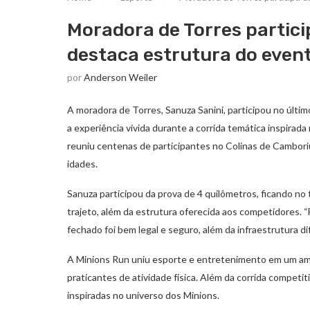
Moradora de Torres partic
destaca estrutura do even
por
Anderson Weiler
A moradora de Torres, Sanuza Sanini, participou no últi
a experiência vivida durante a corrida temática inspira
reuniu centenas de participantes no Colinas de Cambori
idades.
Sanuza participou da prova de 4 quilômetros, ficando no t
trajeto, além da estrutura oferecida aos competidores. 
fechado foi bem legal e seguro, além da infraestrutura d
A Minions Run uniu esporte e entretenimento em um ambi
praticantes de atividade física. Além da corrida compet
inspiradas no universo dos Minions.