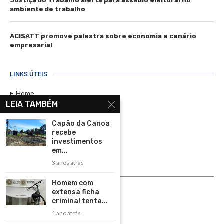
Justiça do Trabalho alerta para assédio eleitoral no
ambiente de trabalho
ACISATT promove palestra sobre economia e cenário
empresarial
LINKS ÚTEIS
Home
LEIA TAMBÉM
Assinar
Capão da Canoa
Contato
recebe
Política de Privacidade
investimentos
em...
Rádio Maristela - Ao Vivo
3 anos atrás
ASSINE
Homem com
extensa ficha
ASSINE
criminal tenta...
1 ano atrás