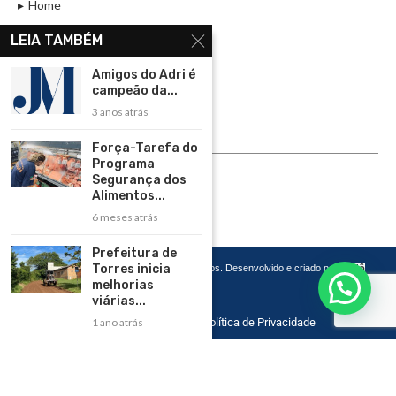
Home
Assinar
LEIA TAMBÉM
Contato
Amigos do Adri é
Política de Privacidade
campeão da...
3 anos atrás
Rádio Maristela - Ao Vivo
Força-Tarefa do
ASSINE
Programa
Segurança dos
ASSINE
Alimentos...
6 meses atrás
Prefeitura de
Torres inicia
Copyright 2026 – Todos os Direitos Reservados. Desenvolvido e criado por
Cadô
Agência de Marketing
melhorias
viárias...
1 ano atrás
Home
Contato
Política de Privacidade