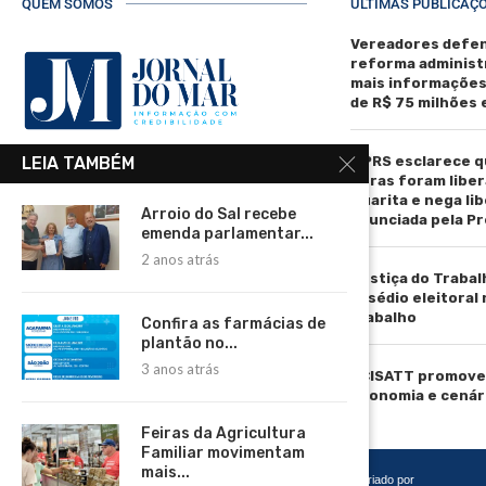
QUEM SOMOS
ÚLTIMAS PUBLICAÇ
Vereadores defen
reforma administ
mais informaçõe
de R$ 75 milhões
MPRS esclarece q
LEIA TAMBÉM
R. Manoel de Matos Pereira, 40 -
obras foram liber
Centro, Torres - RS, 95560-000
Guarita e nega li
Arroio do Sal recebe
anunciada pela Pr
Telefone: (51) 3664-4188
emenda parlamentar...
2 anos atrás
Email:
Justiça do Trabal
comercial@jornaldomar.combr
assédio eleitoral
Email:
trabalho
Confira as farmácias de
imprensa@jornaldomar.combr
plantão no...
3 anos atrás
ACISATT promove 
economia e cenár
Feiras da Agricultura
Familiar movimentam
mais...
Copyright 2026 – Todos os Direitos Reservados. Desenvolvido e criado por