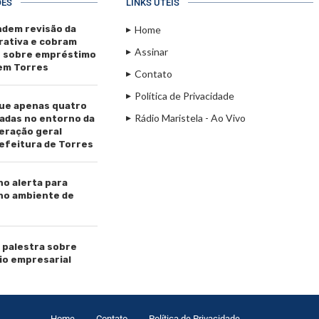
ÕES
LINKS ÚTEIS
dem revisão da
Home
rativa e cobram
Assinar
s sobre empréstimo
 em Torres
Contato
Política de Privacidade
ue apenas quatro
Rádio Maristela - Ao Vivo
adas no entorno da
beração geral
efeitura de Torres
ho alerta para
 no ambiente de
palestra sobre
io empresarial
Home
Contato
Política de Privacidade