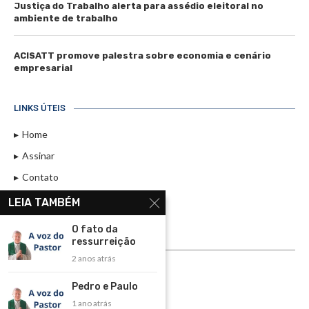
Justiça do Trabalho alerta para assédio eleitoral no
ambiente de trabalho
ACISATT promove palestra sobre economia e cenário
empresarial
LINKS ÚTEIS
Home
Assinar
Contato
Política de Privacidade
LEIA TAMBÉM
Rádio Maristela - Ao Vivo
O fato da
ressurreição
ASSINE
2 anos atrás
ASSINE
Pedro e Paulo
1 ano atrás