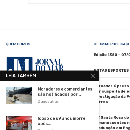
QUEM SOMOS
ÚLTIMAS PUBLICAÇ
Edição 1380 – 07
NOTAS ESPORTES
LEIA TAMBÉM
Tatuador é preso
Moradores e comerciantes
R. Manoel de Matos Pereira, 40 -
por suspeita de 
são notificados por...
Centro, Torres - RS, 95560-000
investigação da Pol
2 anos atrás
Torres
Telefone: (51) 3664-4188
Email:
IFC Santa Rosa do
Idoso de 69 anos morre
comercial@jornaldomar.combr
remanescentes n
após...
Email:
graduação em En