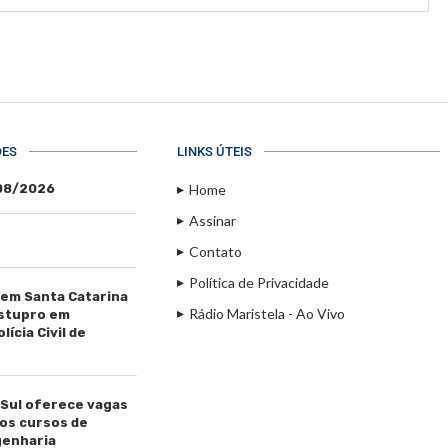
ÕES
LINKS ÚTEIS
/08/2026
Home
Assinar
Contato
Política de Privacidade
 em Santa Catarina
Rádio Maristela - Ao Vivo
estupro em
ícia Civil de
 Sul oferece vagas
os cursos de
genharia