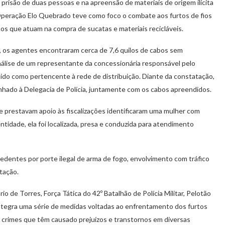
prisão de duas pessoas e na apreensão de materiais de origem ilícita
 A Operação Elo Quebrado teve como foco o combate aos furtos de fios
tos que atuam na compra de sucatas e materiais recicláveis.
, os agentes encontraram cerca de 7,6 quilos de cabos sem
lise de um representante da concessionária responsável pelo
ecido como pertencente à rede de distribuição. Diante da constatação,
nhado à Delegacia de Polícia, juntamente com os cabos apreendidos.
e prestavam apoio às fiscalizações identificaram uma mulher com
tidade, ela foi localizada, presa e conduzida para atendimento
edentes por porte ilegal de arma de fogo, envolvimento com tráfico
tação.
 de Torres, Força Tática do 42º Batalhão de Polícia Militar, Pelotão
integra uma série de medidas voltadas ao enfrentamento dos furtos
s, crimes que têm causado prejuízos e transtornos em diversas