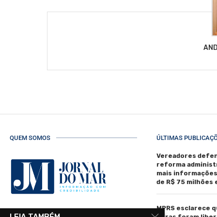
AND
QUEM SOMOS
ÚLTIMAS PUBLICAÇ
Vereadores defen
reforma administ
mais informaçõe
de R$ 75 milhões
MPRS esclarece q
R. Manoel de Matos Pereira, 40 -
LEIA TAMBÉM
obras foram liber