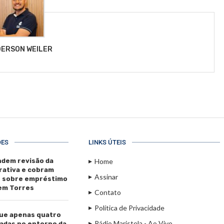
ERSON WEILER
ÕES
LINKS ÚTEIS
dem revisão da
Home
rativa e cobram
Assinar
s sobre empréstimo
 em Torres
Contato
Política de Privacidade
ue apenas quatro
Rádio Maristela - Ao Vivo
adas no entorno da