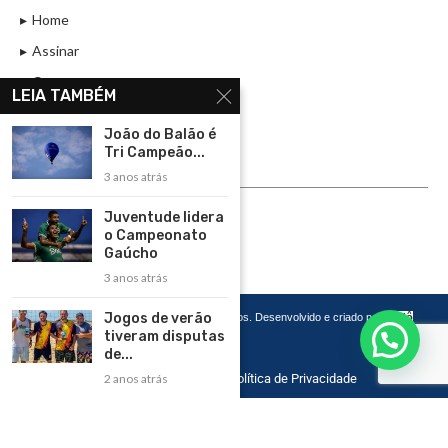
Home
Assinar
Contato
LEIA TAMBÉM
Política de Privacidade
João do Balão é
Rádio Maristela - Ao Vivo
Tri Campeão...
3 anos atrás
ASSINE
Juventude lidera
ASSINE
o Campeonato
Gaúcho
3 anos atrás
Jogos de verão
Copyright 2026 – Todos os Direitos Reservados. Desenvolvido e criado por
Cadô
Agência de Marketing
tiveram disputas
de...
2 anos atrás
Home
Contato
Política de Privacidade